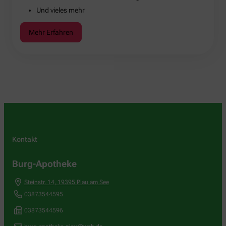
Und vieles mehr
Mehr Erfahren
Kontakt
Burg-Apotheke
Steinstr. 14
,
19395
Plau am See
03873544595
03873544596