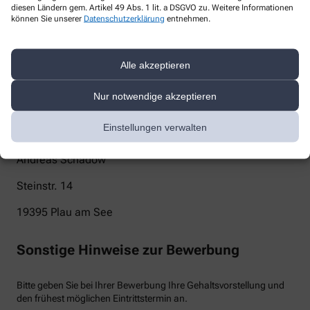
diesen Ländern gem. Artikel 49 Abs. 1 lit. a DSGVO zu. Weitere Informationen
können Sie unserer
Datenschutzerklärung
entnehmen.
burg-apotheke-plau@web.de
Telefon
Alle akzeptieren
03873544595
Post
Nur notwendige akzeptieren
Einstellungen verwalten
Burg-Apotheke
Andreas Schadow
Steinstr. 14
19395
Plau am See
Sonstige Hinweise zur Bewerbung
Bitte geben Sie bei Ihrer Bewerbung Ihre Gehaltsvorstellung und
den frühest möglichen Eintrittstermin an.