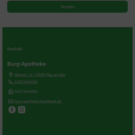
Kontakt
Burg-Apotheke
Steinstr. 14
,
19395
Plau am See
03873544595
03873544596
burg-apotheke-plau@web.de