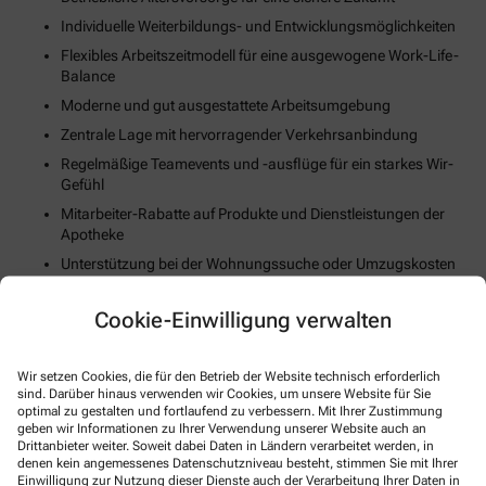
Individuelle Weiterbildungs- und Entwicklungsmöglichkeiten
Flexibles Arbeitszeitmodell für eine ausgewogene Work-Life-
Balance
Moderne und gut ausgestattete Arbeitsumgebung
Zentrale Lage mit hervorragender Verkehrsanbindung
Regelmäßige Teamevents und -ausflüge für ein starkes Wir-
Gefühl
Mitarbeiter-Rabatte auf Produkte und Dienstleistungen der
Apotheke
Unterstützung bei der Wohnungssuche oder Umzugskosten
(falls zutreffend)
Fortschrittliche Digitalisierungs- und Technologiestrategie
Cookie-Einwilligung verwalten
Gesundheits- und Fitnessangebote zur Stärkung des
körperlichen Wohlbefindens
Wir setzen Cookies, die für den Betrieb der Website technisch erforderlich
sind. Darüber hinaus verwenden wir Cookies, um unsere Website für Sie
optimal zu gestalten und fortlaufend zu verbessern. Mit Ihrer Zustimmung
So können Sie sich bewerben
geben wir Informationen zu Ihrer Verwendung unserer Website auch an
Drittanbieter weiter. Soweit dabei Daten in Ländern verarbeitet werden, in
denen kein angemessenes Datenschutzniveau besteht, stimmen Sie mit Ihrer
E-Mail
Einwilligung zur Nutzung dieser Dienste auch der Verarbeitung Ihrer Daten in