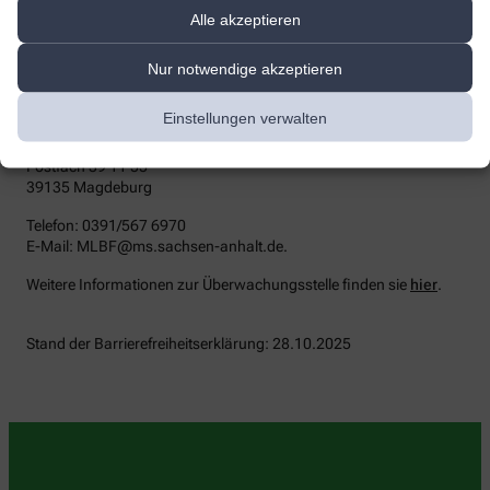
Durchsetzungsstelle unterstützt Sie dabei, ihre Rechte geltend zu
Alle akzeptieren
machen. Sie können sich auch an die
Marktüberwachungsbehörde wenden:
Nur notwendige akzeptieren
MLBF - Marktüberwachungsstelle der Länder für die
Barrierefreiheit von Produkten und Dienstleistungen
Einstellungen verwalten
c/o Ministerium für Arbeit, Soziales, Gesundheit und
Gleichstellung Sachsen-Anhalt
Postfach 39 11 55
39135 Magdeburg
Telefon: 0391/567 6970
E-​Mail: MLBF@ms.sachsen-​anhalt.de.
Weitere Informationen zur Überwachungsstelle finden sie
hier
.
Stand der Barrierefreiheitserklärung: 28.10.2025