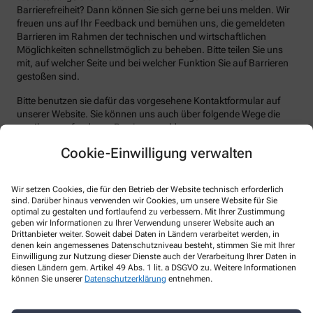
Barrierefreiheit? Dann können Sie sich gerne bei uns melden. Wir
freuen uns auf Ihr Feedback und bemühen uns, die gemeldeten
Barrieren im Rahmen der technischen und wirtschaftlichen
Möglichkeiten schnellstmöglich zu beheben. Bitte teilen Sie uns
mit, auf welcher Seite und bei welcher Funktion Sie auf Barrieren
gestoßen sind.
Bitte benutzen sie dafür das vorgesehene Kontaktformular auf
unserer Website. Sie können uns auch über folgende Wege die
von Ihnen gefundenen Barrieren melden:
Cookie-Einwilligung verwalten
E-Mail: burg-apotheke-plau@web.de
Telefon: 03873544595
Telefax: 03873544596
Wir setzen Cookies, die für den Betrieb der Website technisch erforderlich
sind. Darüber hinaus verwenden wir Cookies, um unsere Website für Sie
Postanschrift: Steinstr. 14 19395 Plau am See
optimal zu gestalten und fortlaufend zu verbessern. Mit Ihrer Zustimmung
geben wir Informationen zu Ihrer Verwendung unserer Website auch an
Durchsetzungsverfahren und
Drittanbieter weiter. Soweit dabei Daten in Ländern verarbeitet werden, in
denen kein angemessenes Datenschutzniveau besteht, stimmen Sie mit Ihrer
Marktüberwachungsbehörde
Einwilligung zur Nutzung dieser Dienste auch der Verarbeitung Ihrer Daten in
diesen Ländern gem. Artikel 49 Abs. 1 lit. a DSGVO zu. Weitere Informationen
Sollten Sie auf Mitteilungen oder Anfragen zur Barrierefreiheit
können Sie unserer
Datenschutzerklärung
entnehmen.
keine zufriedenstellenden Antworten erhalten, können Sie sich an
die zuständige Durchsetzungsstelle wenden. Die